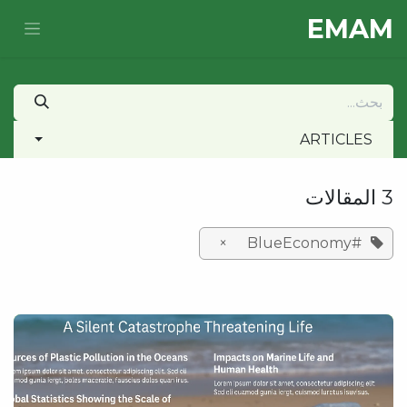
خطي للذهاب إلى المحتوى
E​MAM
ARTICLES
3 المقالات
×
#BlueEconomy