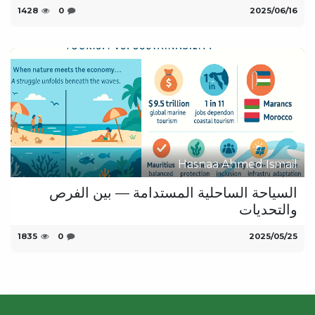
16‏/06‏/2025
0
1428
Hasnaa Ahmed Ismail
السياحة الساحلية المستدامة — بين الفرص
والتحديات
25‏/05‏/2025
0
1835