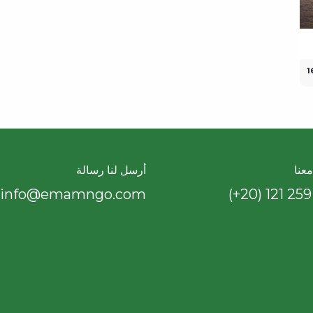
1
عنا
أرسل لنا رسالة
info@emamngo.com
(+20) 121 259