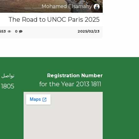
Mohamed Elsamahy
The Road to UNOC Paris 2025
23‏/02‏/2025
0
653
Registration Number
تواصل م
1811 for the Year 2013
 18​05