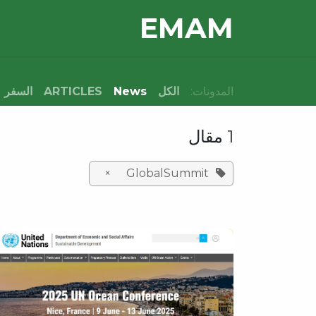
خطي للذهاب إلى المحتوى
E​MAM
OUR TEAM
HOME
المدونات:
الكل
News
ARTICLES
السفر
1 مقال
×
GlobalSummit