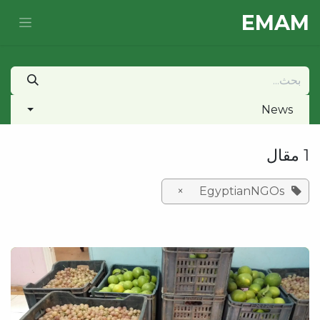
خطي للذهاب إلى المحتوى
E​MAM
News
1 مقال
×
EgyptianNGOs