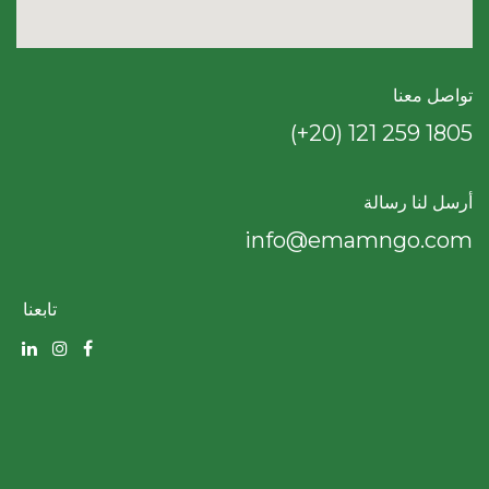
تواصل معنا
(+20) 121 259 18​05
أرسل لنا رسالة
info@emamngo.com
تابعنا