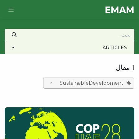
خطي للذهاب إلى المحتوى
E​MAM
ARTICLES
1 مقال
×
SustainableDevelopment