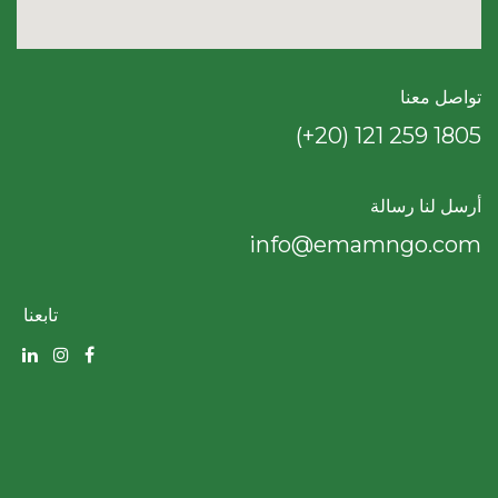
تواصل معنا
(+20) 121 259 18​05
أرسل لنا رسالة
info@emamngo.com
تابعنا