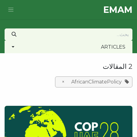
خطي للذهاب إلى المحتوى
E​MAM
ARTICLES
2 المقالات
×
AfricanClimatePolicy