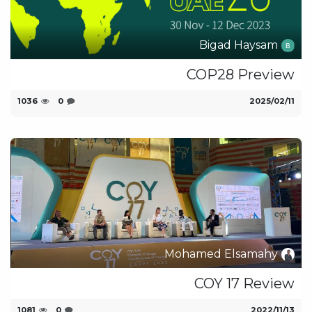
Bigad Haysam
COP28 Preview
11‏/02‏/2025
0
1036
Mohamed Elsamahy
COY 17 Review
13‏/11‏/2022
0
1081