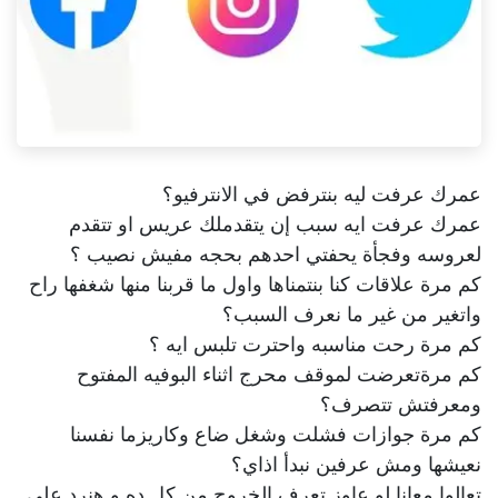
عمرك عرفت ليه بنترفض في الانترفيو؟
عمرك عرفت ايه سبب إن يتقدملك عريس او تتقدم
لعروسه وفجأة يحفتي احدهم بحجه مفيش نصيب ؟
كم مرة علاقات كنا بنتمناها واول ما قربنا منها شغفها راح
واتغير من غير ما نعرف السبب؟
كم مرة رحت مناسبه واحترت تلبس ايه ؟
كم مرةتعرضت لموقف محرج اثناء البوفيه المفتوح
ومعرفتش تتصرف؟
كم مرة جوازات فشلت وشغل ضاع وكاريزما نفسنا
نعيشها ومش عرفين نبدأ اذاي؟
تعالوا معانا لو عاوز تعرف الخروج من كل ده و هنرد علي