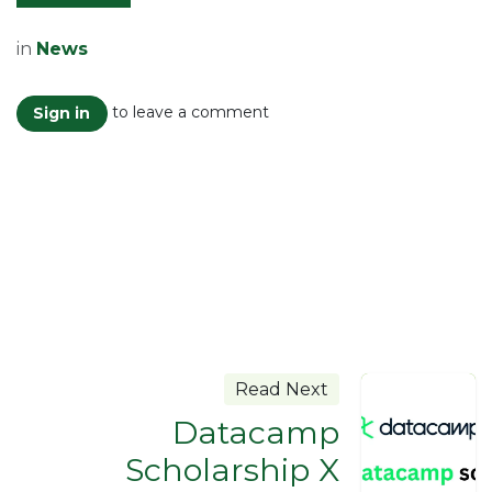
in
News
to leave a comment
Sign in
Read Next
Datacamp
Scholarship X